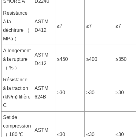
SHORE A
D2240
Résistance
à la
ASTM
≥7
≥7
≥7
déchirure （
D412
MPa ）
Allongement
ASTM
à la rupture
≥450
≥400
≥350
D412
（ % ）
Résistance
à la traction
ASTM
≥30
≥30
≥30
(kN/m) filière
624B
C
Set de
compression
ASTM
（ 180 ℃
≤30
≤30
≤30