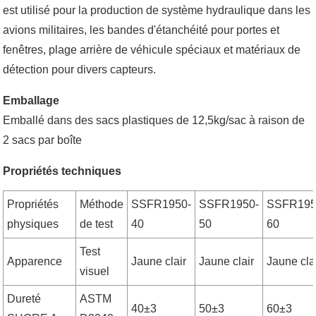
est utilisé pour la production de système hydraulique dans les
avions militaires, les bandes d'étanchéité pour portes et
fenêtres, plage arrière de véhicule spéciaux et matériaux de
détection pour divers capteurs.
Emballage
Emballé dans des sacs plastiques de 12,5kg/sac à raison de
2 sacs par boîte
Propriétés techniques
Propriétés
Méthode
SSFR1950-
SSFR1950-
SSFR195
physiques
de test
40
50
60
Test
Apparence
Jaune clair
Jaune clair
Jaune cla
visuel
Dureté
ASTM
40±3
50±3
60±3