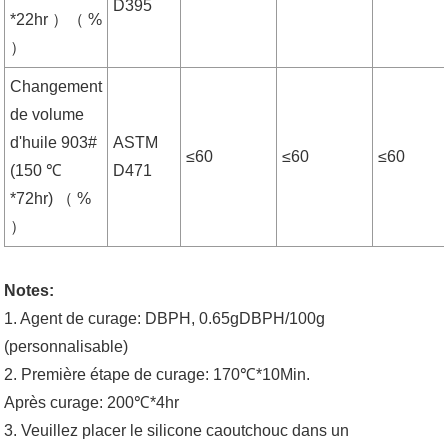
D395
*22hr ）（ %
）
Changement
de volume
d'huile 903#
ASTM
≤60
≤60
≤60
(150 ℃
D471
*72hr) （ %
）
Notes:
1. Agent de curage: DBPH, 0.65gDBPH/100g
(personnalisable)
2. Première étape de curage: 170℃*10Min.
Après curage: 200℃*4hr
3. Veuillez placer le silicone caoutchouc dans un